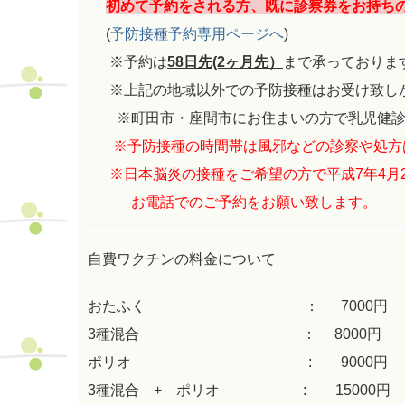
初めて予約をされる方、既に診察券をお持ち
(
予防接種予約専用ページへ
)
※予約は
58日先(2ヶ月先）
まで承っておりま
※上記の地域以外での予防接種はお受け致し
※町田市・座間市にお住まいの方で乳児健診
※予防接種の時間帯は風邪などの診察や処方
※日本脳炎の接種をご希望の方で平成7年4月2
お電話でのご予約をお願い致します。
自費ワクチンの料金について
おたふく ：
7000円
3種混合 ： 8000円
ポリオ :
9000円
3種混合 + ポリオ : 15000円